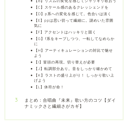
【B】リズムの変化を感じてシャッキリ歌おう
【C】スケール感のあるクレッシェンドを
【D】p系への変化を感じて。色合いは淡く
【E】ppは思い切って繊細に。謎めいた雰囲
気に
【F】アクセントはハッキリと固く
【G】f系をキープしつつ、一転してなめらか
に
【H】アーティキュレーションの対比で魅せ
よう
【I】冒頭の再現。切り替えが必要
【J】転調部分あり。音をしっかり確かめて
【K】ラストの盛り上がり！ しっかり歌い上
げよう
【L】休符が命！
まとめ：合唱曲『未来』歌い方のコツ【ダイ
ナミックさと繊細さがカギ】