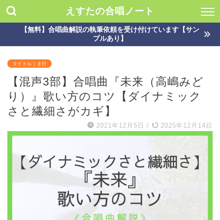
えすたの合唱ノート
【無料】合唱曲解説の執筆依頼を受け付けています【サン
プルあり】
タイトル｜ま行
【混声3部】合唱曲『未来（高嶋みど
り）』歌い方のコツ【ダイナミック
さと繊細さがカギ】
2021年12月5日
/
2025年12月14日