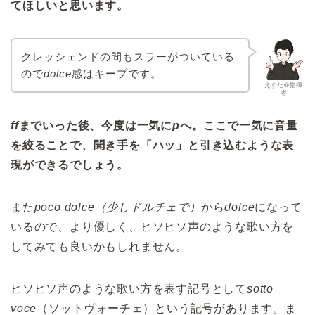
てほしいと思います。
クレッシェンドの間もスラーがついている
ので
dolce
感はキープです。
えすた＠指揮
者
ff
までいった後、今度は一気に
p
へ。ここで一気に音量
を絞ることで、聞き手を「ハッ」と引き込むような表
現ができるでしょう。
また
poco dolce（少しドルチェで）
から
dolce
になって
いるので、より優しく、ヒソヒソ声のような歌い方を
してみても良いかもしれません。
ヒソヒソ声のような歌い方を表す記号として
sotto
voce
（ソットヴォーチェ）という記号があります。ま