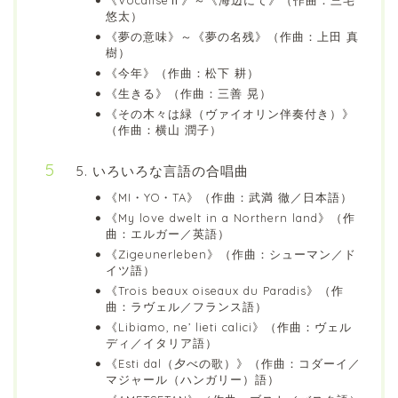
《VocaliseⅡ》～《海辺にて》（作曲：三宅
悠太）
《夢の意味》～《夢の名残》（作曲：上田 真
樹）
《今年》（作曲：松下 耕）
《生きる》（作曲：三善 晃）
《その木々は緑（ヴァイオリン伴奏付き）》
（作曲：横山 潤子）
5. いろいろな言語の合唱曲
《MI・YO・TA》（作曲：武満 徹／日本語）
《My love dwelt in a Northern land》（作
曲：エルガー／英語）
《Zigeunerleben》（作曲：シューマン／ド
イツ語）
《Trois beaux oiseaux du Paradis》（作
曲：ラヴェル／フランス語）
《Libiamo, ne’ lieti calici》（作曲：ヴェル
ディ／イタリア語）
《Esti dal（夕べの歌）》（作曲：コダーイ／
マジャール（ハンガリー）語）