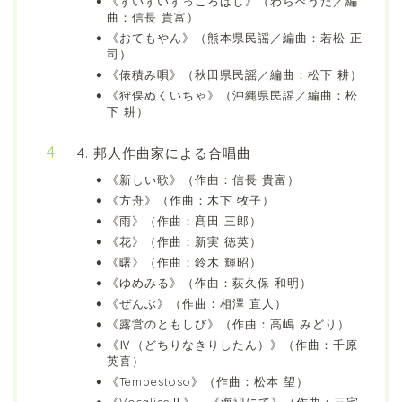
《ずいずいずっころばし》（わらべうた／編
曲：信長 貴富）
《おてもやん》（熊本県民謡／編曲：若松 正
司）
《俵積み唄》（秋田県民謡／編曲：松下 耕）
《狩俣ぬくいちゃ》（沖縄県民謡／編曲：松
下 耕）
4. 邦人作曲家による合唱曲
《新しい歌》（作曲：信長 貴富）
《方舟》（作曲：木下 牧子）
《雨》（作曲：髙田 三郎）
《花》（作曲：新実 徳英）
《曙》（作曲：鈴木 輝昭）
《ゆめみる》（作曲：荻久保 和明）
《ぜんぶ》（作曲：相澤 直人）
《露営のともしび》（作曲：高嶋 みどり）
《Ⅳ（どちりなきりしたん）》（作曲：千原
英喜）
《Tempestoso》（作曲：松本 望）