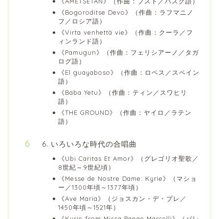
《AMETSETAN》（作曲：ブスト／バスク語）
《Bogoroditse Devo》（作曲：ラフマニノ
フ／ロシア語）
《Virta venhettä vie》（作曲：クーラ／フ
ィンランド語）
《Pamugun》（作曲：フェリシアーノ／タガ
ログ語）
《El guayaboso》（作曲：ロペス／スペイン
語）
《Baba Yetu》（作曲：ティン／スワヒリ
語）
《THE GROUND》（作曲：ヤイロ／ラテン
語）
6. いろいろな時代の合唱曲
《Ubi Caritas Et Amor》（グレゴリオ聖歌／
8世紀～9世紀頃）
《Messe de Nostre Dame: Kyrie》（マショ
ー／1300年頃～1377年頃）
《Ave Maria》（ジョスカン・デ・プレ／
1450年頃～1521年）
《Kyrie from Missa Papae Marcelli》（パレ