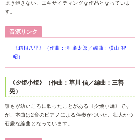
聴き飽きない、エキサイティングな作品となっていま
す。
音源リンク
《箱根八里》（作曲：滝 廉太郎／編曲：横山 智
昭）
《夕焼小焼》（作曲：草川 信／編曲：三善
晃）
誰もが幼いころに歌ったことがある《夕焼小焼》です
が、本曲は2台のピアノによる伴奏がついた、壮大かつ
荘厳な編曲となっています。