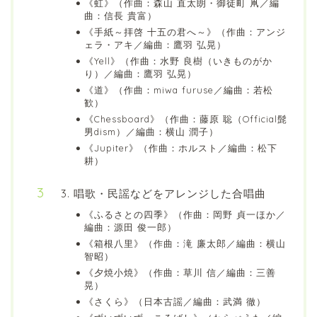
《虹》（作曲：森山 直太朗・御徒町 凧／編
曲：信長 貴富）
《手紙～拝啓 十五の君へ～》（作曲：アンジ
ェラ・アキ／編曲：鷹羽 弘晃）
《Yell》（作曲：水野 良樹（いきものがか
り）／編曲：鷹羽 弘晃）
《道》（作曲：miwa furuse／編曲：若松
歓）
《Chessboard》（作曲：藤原 聡（Official髭
男dism）／編曲：横山 潤子）
《Jupiter》（作曲：ホルスト／編曲：松下
耕）
3. 唱歌・民謡などをアレンジした合唱曲
《ふるさとの四季》（作曲：岡野 貞一ほか／
編曲：源田 俊一郎）
《箱根八里》（作曲：滝 廉太郎／編曲：横山
智昭）
《夕焼小焼》（作曲：草川 信／編曲：三善
晃）
《さくら》（日本古謡／編曲：武満 徹）