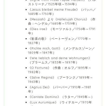
ストリーナ／1525年頃～1594年）
《Jesus bleibet meine Freude》（バッハ／
1685年～1750年）
《Messiah》より《Hallelujah Chorus》（作
曲：ヘンデル／1685年～1759年）
《Dies irae》（モーツァルト／1756年～1791
年）
《歓喜の歌》（ベートーヴェン／1770年～
1827年）
《Richte mich, Gott》（メンデルスゾーン／
1809年～1847年）
《Wie lieblich sind deine Wohnungen》
（ブラームス／1833年～1897年）
《O Fortuna》（作曲：オルフ／1895年～
1982年）
《Salve Regina》（プーランク／1899年～
1963年）
《Agnus Dei》（バーバー／1910年～1981
年）
《Cantate Domino》（ラター／1945年～）
《Lux Aurumque》（ウィテカー／1970年