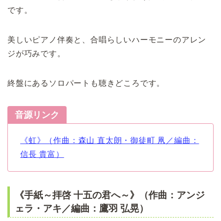
です。
美しいピアノ伴奏と、合唱らしいハーモニーのアレン
ジが巧みです。
終盤にあるソロパートも聴きどころです。
音源リンク
《虹》（作曲：森山 直太朗・御徒町 凧／編曲：
信長 貴富）
《手紙～拝啓 十五の君へ～》（作曲：アンジ
ェラ・アキ／編曲：鷹羽 弘晃）