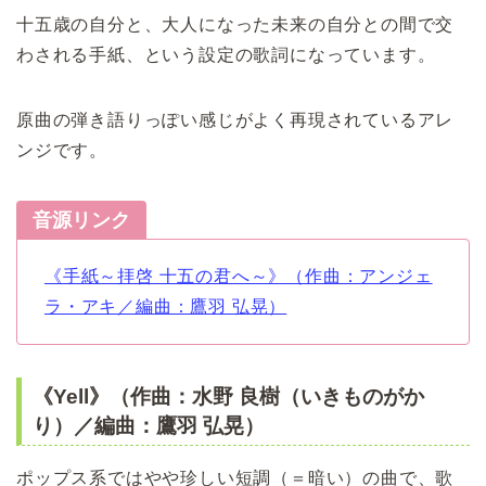
十五歳の自分と、大人になった未来の自分との間で交
わされる手紙、という設定の歌詞になっています。
原曲の弾き語りっぽい感じがよく再現されているアレ
ンジです。
音源リンク
《手紙～拝啓 十五の君へ～》（作曲：アンジェ
ラ・アキ／編曲：鷹羽 弘晃）
《Yell》（作曲：水野 良樹（いきものがか
り）／編曲：鷹羽 弘晃）
ポップス系ではやや珍しい短調（＝暗い）の曲で、歌