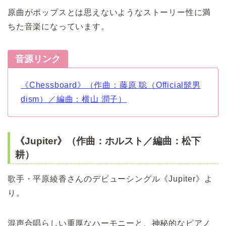
原曲がポップスとは思えないようなストーリー性に満
ちた音楽になっています。
音源リンク
《Chessboard》（作曲：藤原 聡（Official髭男
dism）／編曲：横山 潤子）
《Jupiter》（作曲：ホルスト／編曲：松下
耕）
歌手・平原綾香さんのデビューシングル《Jupiter》よ
り。
混声合唱らしい重厚なハーモニーと、神秘的なピアノ