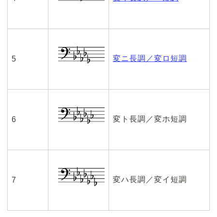
変ニ長調／変ロ短調
5
変ト長調／変ホ短調
6
変ハ長調／変イ短調
7