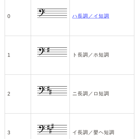
ハ長調／イ短調
0
ト長調／ホ短調
1
ニ長調／ロ短調
2
イ長調／嬰ヘ短調
3