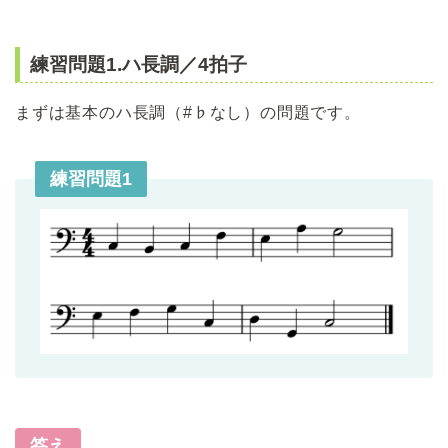
練習問題1.ハ長調／4拍子
まずは基本のハ長調（#♭なし）の問題です。
練習問題1
答え