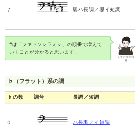
嬰ハ長調／嬰イ短調
7
#は「ファドソレラミシ」の順番で増えて
いくことが分かると思います。
えすた＠指揮
者
♭（フラット）系の調
♭の数
調号
長調／短調
ハ長調／イ短調
0