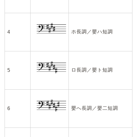
ホ長調／嬰ハ短調
4
ロ長調／嬰ト短調
5
嬰へ長調／嬰二短調
6