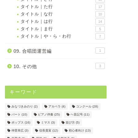
タイトル｜た行
17
タイトル｜な行
10
タイトル｜は行
14
タイトル｜ま行
5
タイトル｜や・ら・わ行
7
09. 合唱団運営編
1
10. その他
3
キーワード
みなづきみのり
(2)
アカペラ
(4)
コンクール
(28)
パート
(10)
ピアノ伴奏
(25)
ヘ音記号
(11)
ポップス
(16)
ミマス
(3)
並び方
(5)
仲里幸広
(3)
信長貴富
(12)
初心者向け
(13)