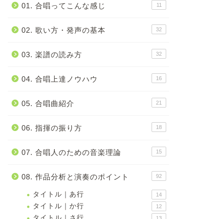
01. 合唱ってこんな感じ
11
02. 歌い方・発声の基本
32
03. 楽譜の読み方
32
04. 合唱上達ノウハウ
16
05. 合唱曲紹介
21
06. 指揮の振り方
18
07. 合唱人のための音楽理論
15
08. 作品分析と演奏のポイント
92
タイトル｜あ行
14
タイトル｜か行
12
タイトル｜さ行
13