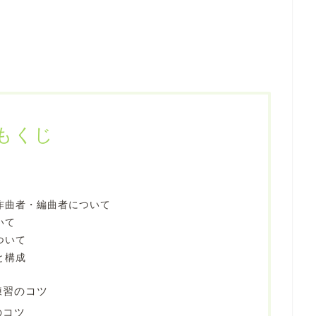
もくじ
・作曲者・編曲者について
いて
ついて
と構成
練習のコツ
のコツ