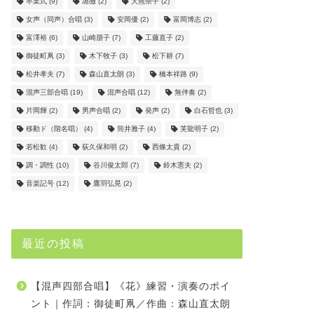
卒業式
(9)
堀徹
(2)
大熊崇子
(2)
女声（同声）合唱
(3)
安岡優
(2)
富岡博志
(2)
富澤裕
(6)
山崎朋子
(7)
工藤直子
(2)
御徒町凧
(3)
木下牧子
(3)
松下耕
(7)
松井孝夫
(7)
森山直太朗
(3)
橋本祥路
(9)
混声三部合唱
(19)
混声合唱
(12)
無伴奏
(2)
片岡輝
(2)
男声合唱
(2)
発声
(2)
白石哲也
(3)
移動ド（階名唱）
(4)
筒井雅子
(4)
芙龍明子
(2)
若松歓
(4)
荻久保和明
(2)
西條太貴
(2)
調・調性
(10)
谷川俊太郎
(7)
鈴木憲夫
(2)
音楽記号
(12)
鷹羽弘晃
(2)
最近の投稿
【混声四部合唱】《花》練習・演奏のポイ
ント｜作詞：御徒町凧／作曲：森山直太朗