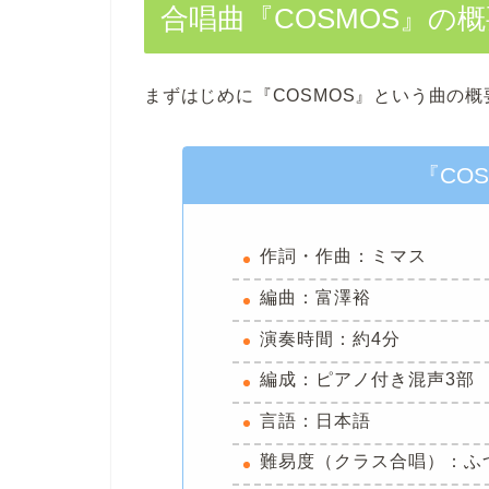
合唱曲『COSMOS』の概
まずはじめに『COSMOS』という曲の
『CO
作詞・作曲：ミマス
編曲：富澤裕
演奏時間：約4分
編成：ピアノ付き混声3部
言語：日本語
難易度（クラス合唱）：ふ