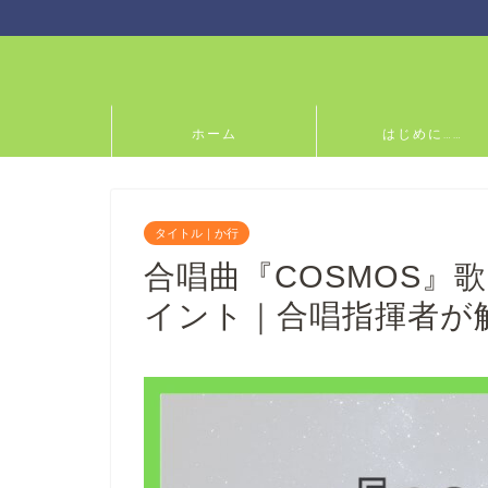
ホーム
はじめに……
タイトル｜か行
合唱曲『COSMOS』
イント｜合唱指揮者が