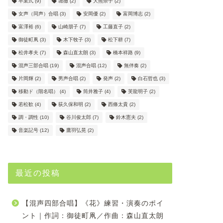
卒業式
(9)
堀徹
(2)
大熊崇子
(2)
女声（同声）合唱
(3)
安岡優
(2)
富岡博志
(2)
富澤裕
(6)
山崎朋子
(7)
工藤直子
(2)
御徒町凧
(3)
木下牧子
(3)
松下耕
(7)
松井孝夫
(7)
森山直太朗
(3)
橋本祥路
(9)
混声三部合唱
(19)
混声合唱
(12)
無伴奏
(2)
片岡輝
(2)
男声合唱
(2)
発声
(2)
白石哲也
(3)
移動ド（階名唱）
(4)
筒井雅子
(4)
芙龍明子
(2)
若松歓
(4)
荻久保和明
(2)
西條太貴
(2)
調・調性
(10)
谷川俊太郎
(7)
鈴木憲夫
(2)
音楽記号
(12)
鷹羽弘晃
(2)
最近の投稿
【混声四部合唱】《花》練習・演奏のポイ
ント｜作詞：御徒町凧／作曲：森山直太朗