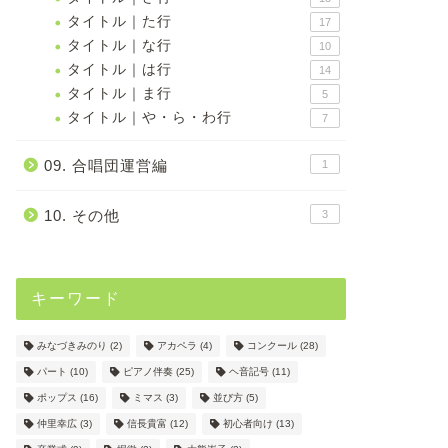
タイトル｜た行
17
タイトル｜な行
10
タイトル｜は行
14
タイトル｜ま行
5
タイトル｜や・ら・わ行
7
09. 合唱団運営編
1
10. その他
3
キーワード
みなづきみのり
(2)
アカペラ
(4)
コンクール
(28)
パート
(10)
ピアノ伴奏
(25)
ヘ音記号
(11)
ポップス
(16)
ミマス
(3)
並び方
(5)
仲里幸広
(3)
信長貴富
(12)
初心者向け
(13)