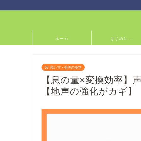
ホーム
はじめに……
02. 歌い方・発声の基本
【息の量×変換効率】
【地声の強化がカギ】