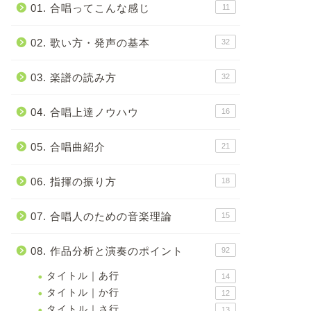
01. 合唱ってこんな感じ
11
02. 歌い方・発声の基本
32
03. 楽譜の読み方
32
04. 合唱上達ノウハウ
16
05. 合唱曲紹介
21
06. 指揮の振り方
18
07. 合唱人のための音楽理論
15
08. 作品分析と演奏のポイント
92
タイトル｜あ行
14
タイトル｜か行
12
タイトル｜さ行
13