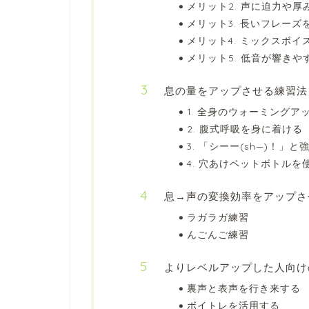
メリット2. 声に迫力や厚
メリット3. 長いフレー
メリット4. ミックスボイ
メリット5. 低音が響きや
息の量をアップさせる練習法
1. 全身のウォーミング
2. 腹式呼吸を身に着ける
3. 「シーー(sh—)！」
4. 穴あけペットボトルを
息→声の変換効率をアップさ
ラガラガ練習
んごんご練習
よりレベルアップした人向け
裏声と表声を行き来する
ボイトレを活用する