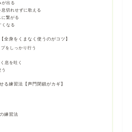
みが出る
ズを息切れせずに歌える
スに繋がる
すくなる
【全身をくまなく使うのがコツ】
アップをしっかり行う
と強く息を吐く
使う
せる練習法【声門閉鎖がカギ】
の練習法