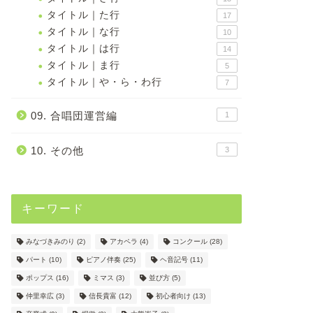
タイトル｜た行
17
タイトル｜な行
10
タイトル｜は行
14
タイトル｜ま行
5
タイトル｜や・ら・わ行
7
09. 合唱団運営編
1
10. その他
3
キーワード
みなづきみのり
(2)
アカペラ
(4)
コンクール
(28)
パート
(10)
ピアノ伴奏
(25)
ヘ音記号
(11)
ポップス
(16)
ミマス
(3)
並び方
(5)
仲里幸広
(3)
信長貴富
(12)
初心者向け
(13)