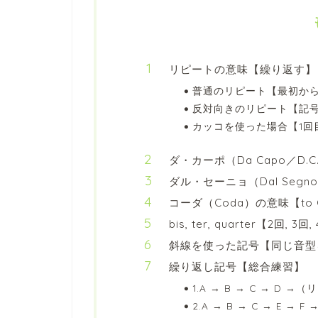
リピートの意味【繰り返す】
普通のリピート【最初か
反対向きのリピート【記
カッコを使った場合【1回
ダ・カーポ（Da Capo／D
ダル・セーニョ（Dal Segn
コーダ（Coda）の意味【to 
bis, ter, quarter【2回,
斜線を使った記号【同じ音型
繰り返し記号【総合練習】
1.A → B → C → D 
2.A → B → C → E → F