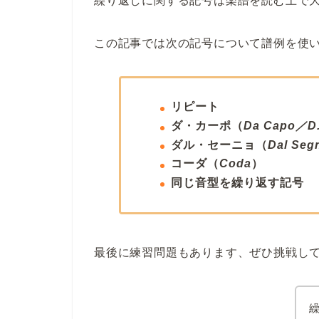
繰り返しに関する記号は楽譜を読む上で
この記事では次の記号について譜例を使
リピート
ダ・カーポ（
Da Capo／D.
ダル・セーニョ（
Dal Seg
コーダ（
Coda
）
同じ音型を繰り返す記号
最後に練習問題もあります、ぜひ挑戦し