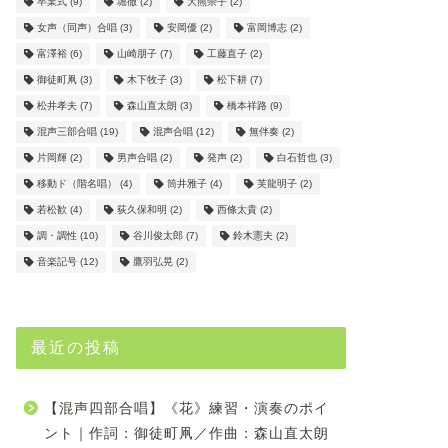
卒業式
(9)
堀徹
(2)
大熊崇子
(2)
女声（同声）合唱
(3)
安岡優
(2)
富岡博志
(2)
富澤裕
(6)
山崎朋子
(7)
工藤直子
(2)
御徒町凧
(3)
木下牧子
(3)
松下耕
(7)
松井孝夫
(7)
森山直太朗
(3)
橋本祥路
(9)
混声三部合唱
(19)
混声合唱
(12)
無伴奏
(2)
片岡輝
(2)
男声合唱
(2)
発声
(2)
白石哲也
(3)
移動ド（階名唱）
(4)
筒井雅子
(4)
芙龍明子
(2)
若松歓
(4)
荻久保和明
(2)
西條太貴
(2)
調・調性
(10)
谷川俊太郎
(7)
鈴木憲夫
(2)
音楽記号
(12)
鷹羽弘晃
(2)
最近の投稿
【混声四部合唱】《花》練習・演奏のポイ
ント｜作詞：御徒町凧／作曲：森山直太朗