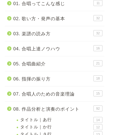
01. 合唱ってこんな感じ
11
02. 歌い方・発声の基本
32
03. 楽譜の読み方
32
04. 合唱上達ノウハウ
16
05. 合唱曲紹介
21
06. 指揮の振り方
18
07. 合唱人のための音楽理論
15
08. 作品分析と演奏のポイント
92
タイトル｜あ行
14
タイトル｜か行
12
タイトル｜さ行
13