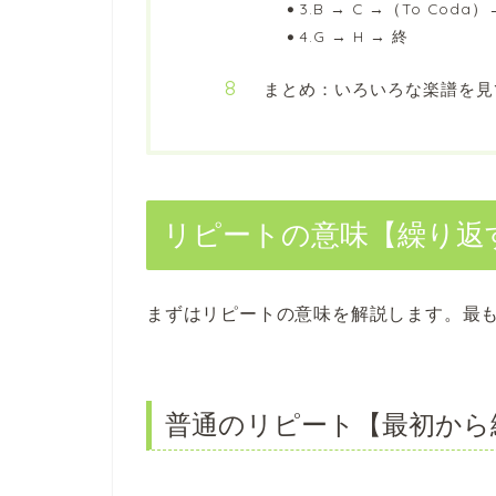
3.B → C →（To Coda）
4.G → H → 終
まとめ：いろいろな楽譜を見
リピートの意味【繰り返
まずはリピートの意味を解説します。最
普通のリピート【最初から