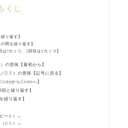
もくじ
ら繰り返す】
号の間を繰り返す】
目は1カッコ、2回目は2カッコ】
.C.）の意味【最初から】
o／D.S.）の意味【記号に戻る】
CodaからCodaへ】
 3回, 4回と繰り返す】
を繰り返す】
→（リピート）→
 →（D.S.）→