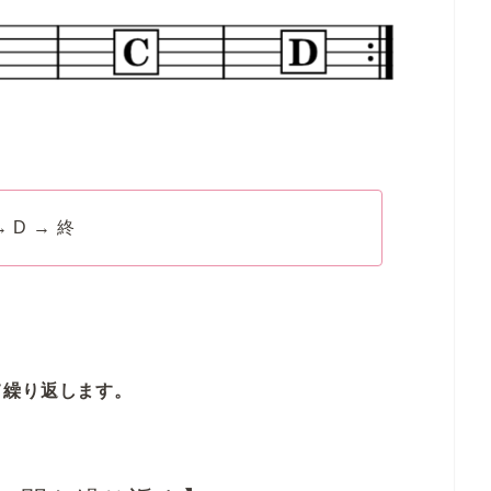
→ D → 終
て繰り返します。