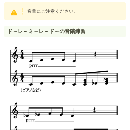
音量にご注意ください。
ド～レ～ミ～レ～ド～の音階練習