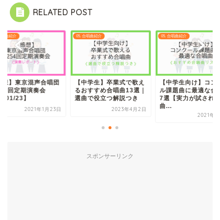
RELATED POST
 合唱曲紹介
05. 合唱曲紹介
05. 合唱曲紹介
中学生】卒業式で歌え
【中学生向け】コンクー
【感想】東京混声合
おすすめ合唱曲13選｜
ル課題曲に最適な合唱曲
第254回定期演奏会
曲で役立つ解説つき
7選【実力が試される
【21/01/23】
曲...
2023年4月2日
2021年1
2021年5月7日
スポンサーリンク