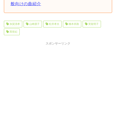
般向けの曲紹介
加賀清孝
山崎朋子
松井孝夫
橋本祥路
芙龍明子
西世紀
スポンサーリンク