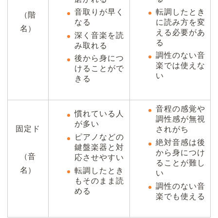
転調したとき
音取りが早く
（階
に読み方を変
なる
名）
える必要があ
深く音楽を読
る
み取れる
調性のない音
後から身につ
楽では使えな
けることがで
い
きる
音程の感覚や
慣れている人
調性感が無視
が多い
固定ド
されがち
ピアノなどの
絶対音感は後
鍵盤楽器と対
から身につけ
（音
応させやすい
ることが難し
名）
転調したとき
い
もそのまま読
調性のない音
める
楽でも使える