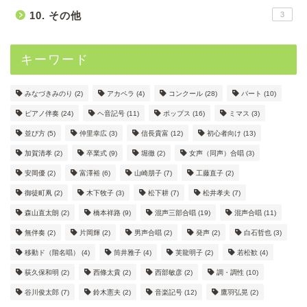
10. その他
3
キーワード
みなづきみのり
(2)
アカペラ
(4)
コンクール
(28)
パート
(10)
ピアノ伴奏
(24)
ヘ音記号
(11)
ポップス
(16)
ミマス
(3)
並び方
(5)
仲里幸広
(3)
信長貴富
(12)
初心者向け
(13)
加賀清孝
(2)
卒業式
(9)
堀徹
(2)
女声（同声）合唱
(3)
安岡優
(2)
富澤裕
(6)
山崎朋子
(7)
工藤直子
(2)
御徒町凧
(2)
木下牧子
(3)
松下耕
(7)
松井孝夫
(7)
森山直太朗
(2)
橋本祥路
(9)
混声三部合唱
(19)
混声合唱
(11)
無伴奏
(2)
片岡輝
(2)
男声合唱
(2)
発声
(2)
白石哲也
(3)
移動ド（階名唱）
(4)
筒井雅子
(4)
芙龍明子
(2)
若松歓
(4)
荻久保和明
(2)
西條太貴
(2)
西部敏彦
(2)
調・調性
(10)
谷川俊太郎
(7)
鈴木憲夫
(2)
音楽記号
(12)
鷹羽弘晃
(2)