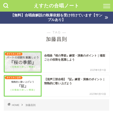
えすたの合唱ノート
【無料】合唱曲解説の執筆依頼を受け付けています【サン
プルあり】
― TAG ―
加藤昌則
タイトル｜さ行
合唱曲『桜の季節』練習・演奏のポイント｜場面
ごとの役割を意識しよう
2023年9月11日
タイトル｜な行
【混声三部合唱】『証』練習・演奏のポイント｜
情熱的に歌い上げよう
2023年9月10日
HOME
加藤昌則