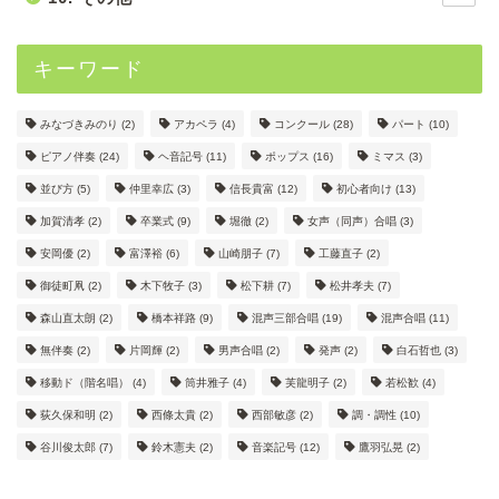
キーワード
みなづきみのり
(2)
アカペラ
(4)
コンクール
(28)
パート
(10)
ピアノ伴奏
(24)
ヘ音記号
(11)
ポップス
(16)
ミマス
(3)
並び方
(5)
仲里幸広
(3)
信長貴富
(12)
初心者向け
(13)
加賀清孝
(2)
卒業式
(9)
堀徹
(2)
女声（同声）合唱
(3)
安岡優
(2)
富澤裕
(6)
山崎朋子
(7)
工藤直子
(2)
御徒町凧
(2)
木下牧子
(3)
松下耕
(7)
松井孝夫
(7)
森山直太朗
(2)
橋本祥路
(9)
混声三部合唱
(19)
混声合唱
(11)
無伴奏
(2)
片岡輝
(2)
男声合唱
(2)
発声
(2)
白石哲也
(3)
移動ド（階名唱）
(4)
筒井雅子
(4)
芙龍明子
(2)
若松歓
(4)
荻久保和明
(2)
西條太貴
(2)
西部敏彦
(2)
調・調性
(10)
谷川俊太郎
(7)
鈴木憲夫
(2)
音楽記号
(12)
鷹羽弘晃
(2)