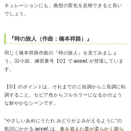
キュレーションにも、曲想の変化を反映できると良い
でしょう。
『時の旅人（作曲：橋本祥路）』
同じく橋本祥路作曲の『時の旅人』を見てみましょ
う。32小節、練習番号【D】で
accel.
が登場していま
す。
【D】のポイントは、それまでのニ短調からニ長調に転
調すること。セピア色からフルカラーになるかのよう
な鮮やかなシーンです。
”やさしいあめにうたれ みどりがよみがえるように”の
歌詞にかかる
accel.
は、
春を迎えた蕾が柔らかく膨ら