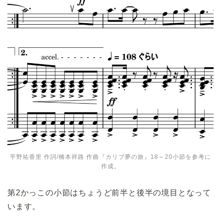
平野祐香里 作詞/橋本祥路 作曲『カリブ夢の旅』18～20小節を参考に
作成。
第2かっこの小節はちょうど前半と後半の境目となって
います。