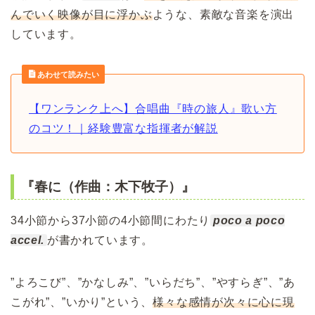
んでいく映像が目に浮かぶ
ような、素敵な音楽を演出
しています。
あわせて読みたい
【ワンランク上へ】合唱曲『時の旅人』歌い方
のコツ！｜経験豊富な指揮者が解説
『春に（作曲：木下牧子）』
34小節から37小節の4小節間にわたり
poco a poco
accel.
が書かれています。
”よろこび”、”かなしみ”、”いらだち”、”やすらぎ”、”あ
こがれ”、”いかり”という、
様々な感情が次々に心に現