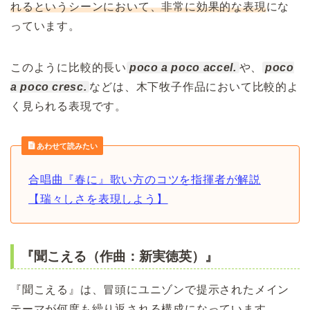
れるというシーンにおいて、非常に効果的な表現
にな
っています。
このように比較的長い
poco a poco accel.
や、
poco
a poco cresc.
などは、木下牧子作品において比較的よ
く見られる表現です。
あわせて読みたい
合唱曲『春に』歌い方のコツを指揮者が解説
【瑞々しさを表現しよう】
『聞こえる（作曲：新実徳英）』
『聞こえる』は、冒頭にユニゾンで提示されたメイン
テーマが何度も繰り返される構成になっています。