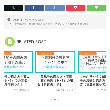
HOME
03. 楽譜の読み方
【音楽記号】accel.の読み方と意味｜演奏のコツと解釈を譜例で解説
RELATED POST
 楽譜の読み方
03. 楽譜の読み方
03. 楽譜の読み方
音記号の読み方｜変ニ
ヘ音記号の読み方・音階
【分かりやすく解説
調（♭×5）での音名・
｜変ロ長調（♭×2）の場
子の意味と読み方・
名【具体例つき】
合【具体例つき】
方【音源を使って解
2023年8月5日
2023年8月2日
2021年5