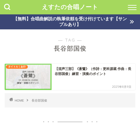
えすたの合唱ノート
【無料】合唱曲解説の執筆依頼を受け付けています【サン
プルあり】
― TAG ―
長谷部国俊
タイトル｜あ行
【混声三部】《蒼鷺》（作詩：更科源蔵 作曲：長
谷部国俊）練習・演奏のポイント
2025年8月9日
HOME
長谷部国俊