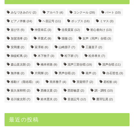
みなづきみのり
(2)
アカペラ
(4)
コンクール
(28)
パート
(10)
ピアノ伴奏
(24)
ヘ音記号
(11)
ポップス
(16)
ミマス
(3)
並び方
(5)
仲里幸広
(3)
信長貴富
(12)
初心者向け
(13)
加賀清孝
(2)
卒業式
(9)
堀徹
(2)
女声（同声）合唱
(3)
安岡優
(2)
富澤裕
(6)
山崎朋子
(7)
工藤直子
(2)
御徒町凧
(2)
木下牧子
(3)
松下耕
(7)
松井孝夫
(7)
森山直太朗
(2)
橋本祥路
(9)
混声三部合唱
(19)
混声合唱
(11)
無伴奏
(2)
片岡輝
(2)
男声合唱
(2)
発声
(2)
白石哲也
(3)
移動ド（階名唱）
(4)
筒井雅子
(4)
芙龍明子
(2)
若松歓
(4)
荻久保和明
(2)
西條太貴
(2)
西部敏彦
(2)
調・調性
(10)
谷川俊太郎
(7)
鈴木憲夫
(2)
音楽記号
(12)
鷹羽弘晃
(2)
最近の投稿